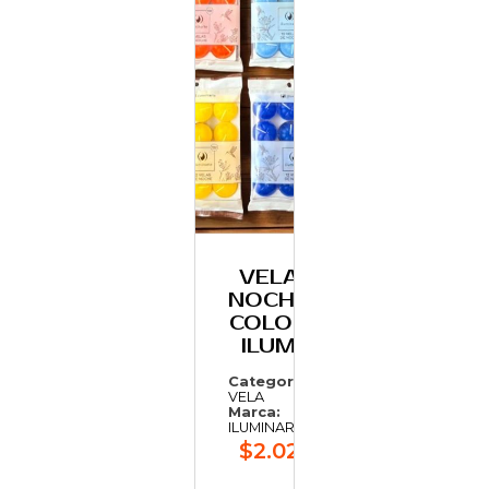
VELA
NOCHE
COLOR
ILUM
Categoría:
VELA
Marca:
ILUMINARTE
$2.022,38