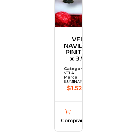
VELA
NAVIDENA
PINITO 10
x 3.5 c
Categoría:
VELA
Marca:
ILUMINARTE
$1.523,89
Comprar