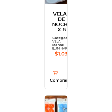
VELAS
DE
NOCHE
X 6
Categoría:
VELA
Marca:
ILUMINARTE
$1.037,77
Comprar