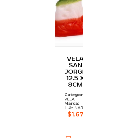
VELA
SAN
JORGE
12.5 X
8CM
Categoría:
VELA
Marca:
ILUMINARTE
$1.679,53