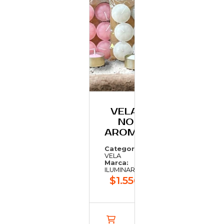
VELAS DE
NOCHE
AROMATICA
Categoría:
VELA
Marca:
ILUMINARTE
$1.556,86