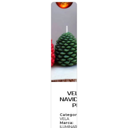
VELA
NAVIDENA
PI
Categoría:
VELA
Marca:
ILUMINARTE