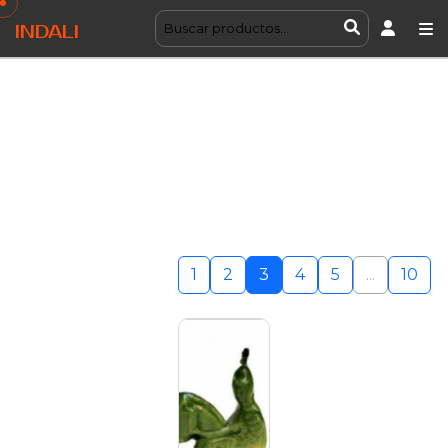
INDALI
1
2
3
4
5
...
10