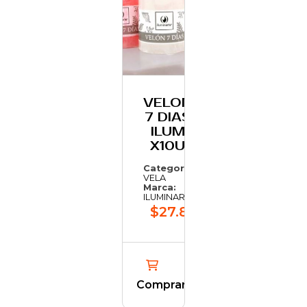
VELON
7 DIAS
ILUM
X10U
Categoría:
VELA
Marca:
ILUMINARTE
$27.805,13
Comprar