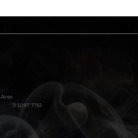
 Aires
11 5097 7761