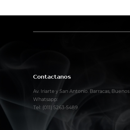
Contactanos
Av. Iriarte y San Antonio. Barracas, Buenos
Whatsapp:
Tel: (011) 5263-5489