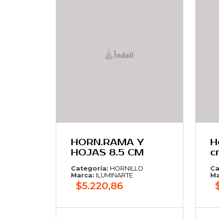
HORN.RAMA Y
H
HOJAS 8.5 CM
c
Categoría:
HORNILLO
Ca
Marca:
ILUMINARTE
Ma
$5.220,86