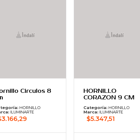
ornillo Circulos 8
HORNILLO
m
CORAZON 9 CM
tegoría:
HORNILLO
Categoría:
HORNILLO
rca:
ILUMINARTE
Marca:
ILUMINARTE
$3.166,29
$5.347,51