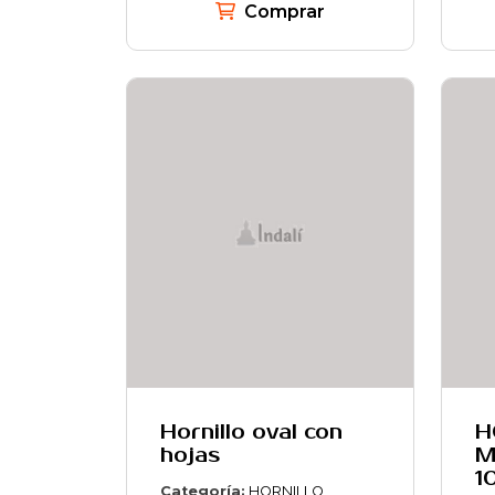
Comprar
Hornillo oval con
H
hojas
M
1
Categoría:
HORNILLO