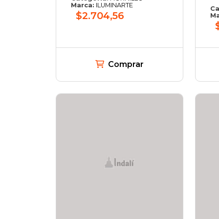
Marca:
ILUMINARTE
Ca
$2.704,56
Ma
Comprar