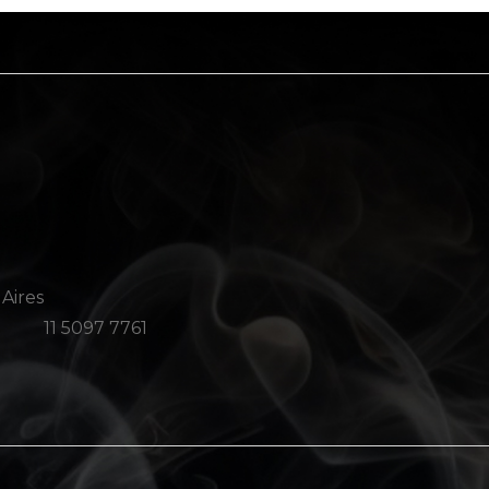
 Aires
11 5097 7761