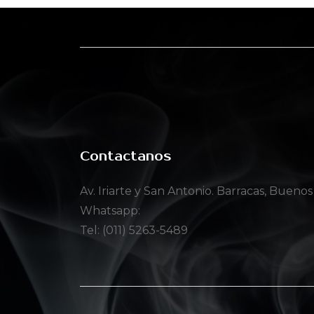
Contactanos
Av. Iriarte y San Antonio. Barracas, Buenos
Whatsapp:
Tel: (011) 5263-5489