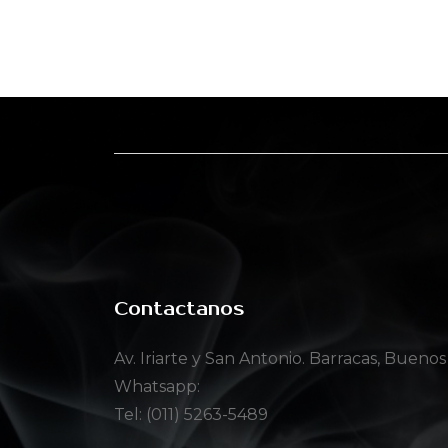
Contactanos
Av. Iriarte y San Antonio. Barracas, Buenos
Whatsapp:
Tel: (011) 5263-5489