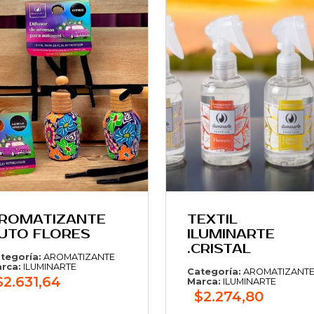
ROMATIZANTE
TEXTIL
UTO FLORES
ILUMINARTE
.CRISTAL
tegoría:
AROMATIZANTE
rca:
ILUMINARTE
Categoría:
AROMATIZANT
$2.631,64
Marca:
ILUMINARTE
$2.274,80