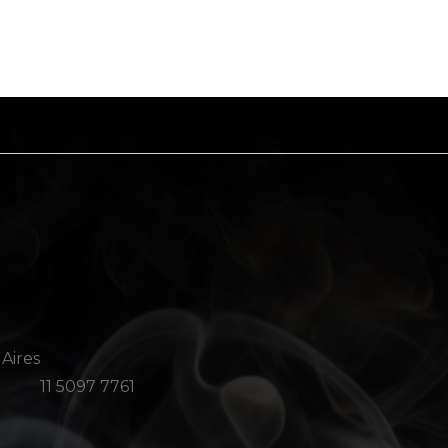
 Aires
11 5097 7761