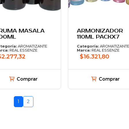
RUMA MASALA
ARMONIZADOR
00ML
110ML PACKX7
tegoría:
AROMATIZANTE
Categoría:
AROMATIZANT
rca:
REAL ESSENZE
Marca:
REAL ESSENZE
$2.277,32
$16.321,80
Comprar
Comprar
1
2