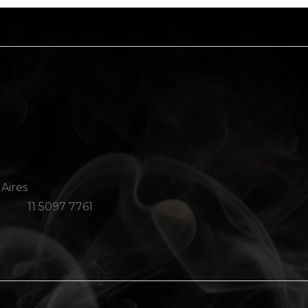
 Aires
11 5097 7761