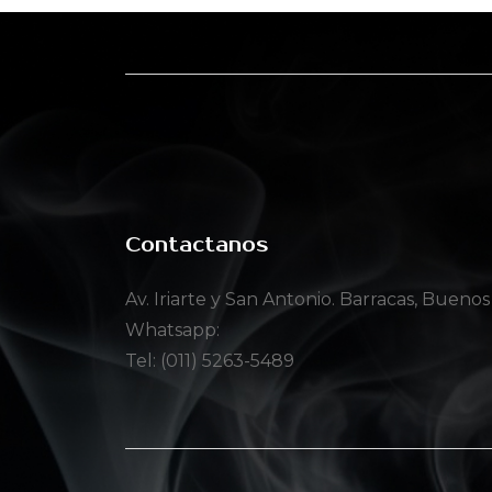
Contactanos
Av. Iriarte y San Antonio. Barracas, Buenos
Whatsapp:
Tel: (011) 5263-5489