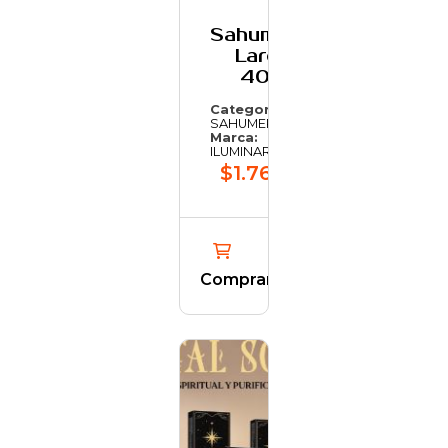
Sahumerios
Largos
40cm
Categoría:
SAHUMERIOS
Marca:
ILUMINARTE
$1.763,97
Comprar