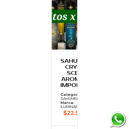
SAHUMERIO
CRYSTAL
SCENTS
AROMA x12,
IMPORTADO
Categoría:
SAHUMERIOS
Marca:
ILUMINARTE
$22.543,76