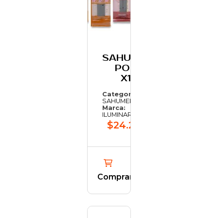
SAHUMERIO
POUCH
X10V
Categoría:
SAHUMERIOS
Marca:
ILUMINARTE
$24.244,03
Comprar