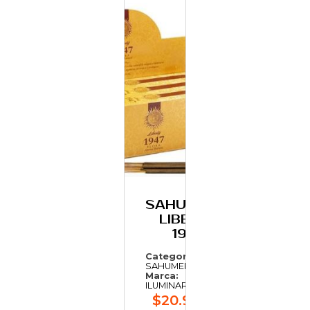
SAHUMERIO
LIBERTY
1947
Categoría:
SAHUMERIOS
Marca:
ILUMINARTE
$20.932,72