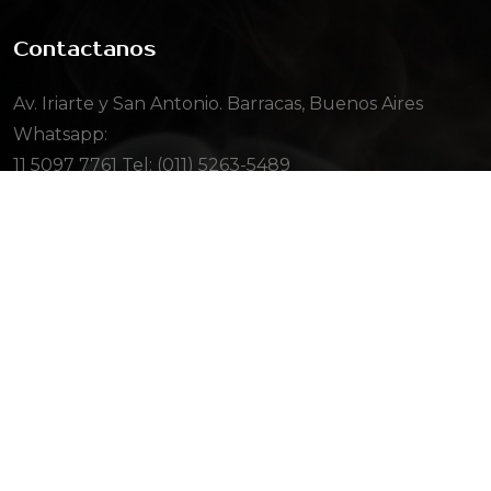
Contactanos
Av. Iriarte y San Antonio. Barracas, Buenos Aires
Whatsapp:
11 5097 7761
Tel: (011) 5263-5489
Redes sociales