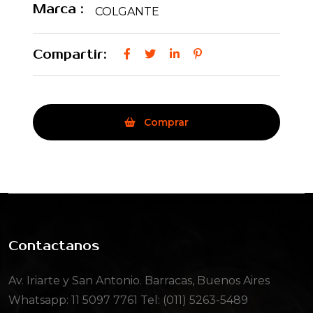
Marca :
COLGANTE
Compartir:
Comprar
Contactanos
Av. Iriarte y San Antonio. Barracas, Buenos Aires
Whatsapp:
11 5097 7761
Tel: (011) 5263-5489