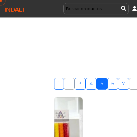
INDALI
1
...
3
4
5
6
7
...