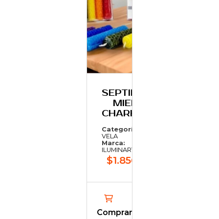
SEPTIMA D
MIEL 7
CHARKRAS
Categoría:
VELA
Marca:
ILUMINARTE
$1.856,85
Comprar