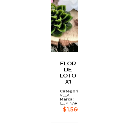
FLOR
DE
LOTO
X1
Categoría:
VELA
Marca:
ILUMINARTE
$1.560,54