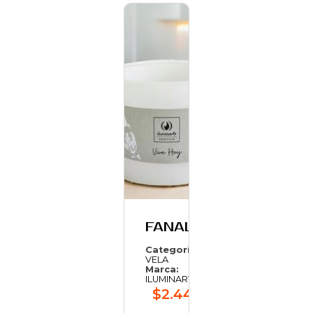
FANAL
Categoría:
VELA
Marca:
ILUMINARTE
$2.448,58