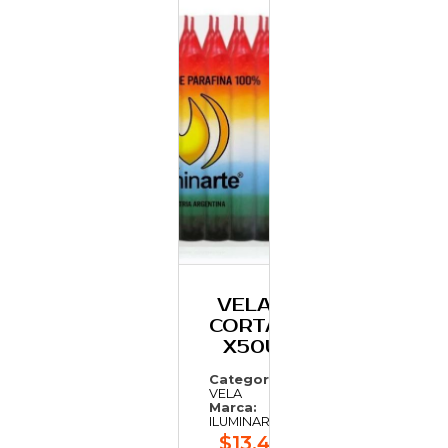
VELAS
CORTAS
X50U
Categoría:
VELA
Marca:
ILUMINARTE
$13.407,16