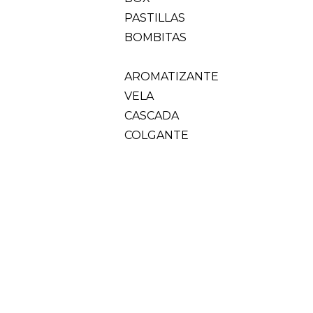
PASTILLAS
BOMBITAS
AROMATIZANTE
VELA
CASCADA
COLGANTE
EXHIBIDOR
FIGURA
DECORACION
ESENCIAS
HIERBAS
SALES
PENDULO