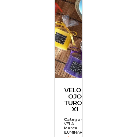
VELON
OJO
TURCO
X1
Categoría:
VELA
Marca:
ILUMINARTE