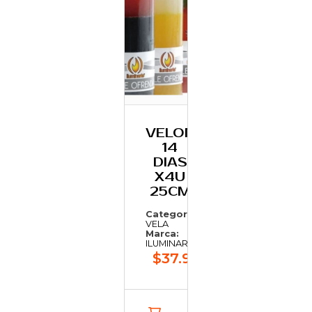
VELON
14
DIAS
X4U
25CM
Categoría:
VELA
Marca:
ILUMINARTE
$37.925,51