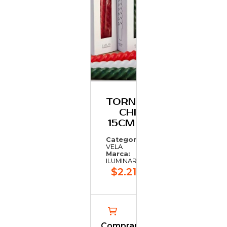
TORNEADA
CHICA
15CM X6 U
Categoría:
VELA
Marca:
ILUMINARTE
$2.211,35
Comprar