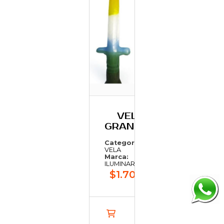
VELA ESPADA
GRAN.7COL.22X6.5
Categoría:
VELA
Marca:
ILUMINARTE
$1.706,75