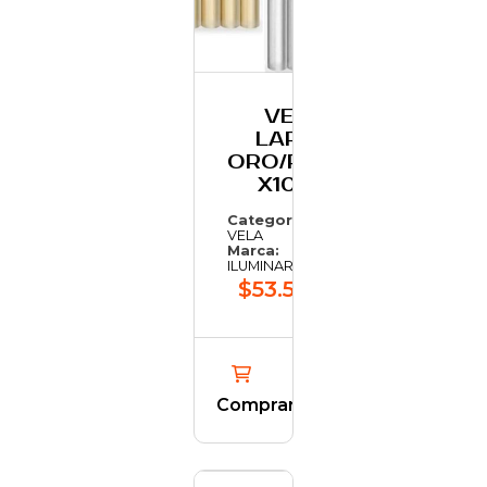
VELA
LARGA
ORO/PLATA
X100U
Categoría:
VELA
Marca:
ILUMINARTE
$53.588,92
Comprar