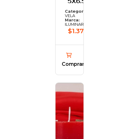
5X6.5CM
Categoría:
VELA
Marca:
ILUMINARTE
$1.375,54
Comprar