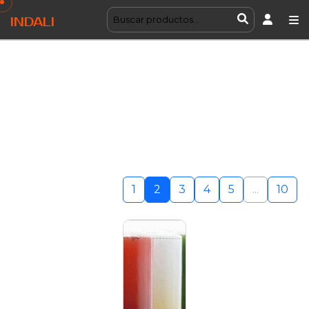
INDALI
1
2
3
4
5
...
10