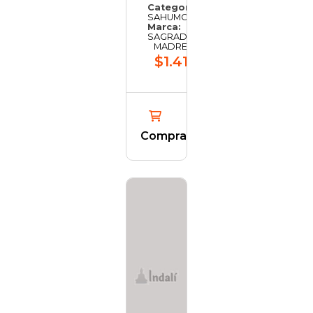
Categoría:
SAHUMO
Marca:
SAGRADA
MADRE
$1.419,41
Comprar