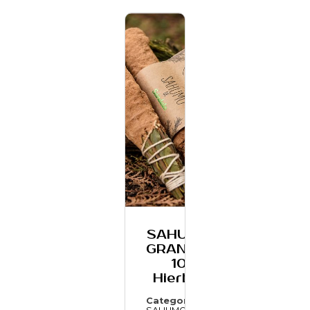
SAHUMO
GRANDE-
10
Hierbas
Categoría: