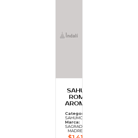
SAHUMO DE
ROMERO Y
AROMATICAS
Categoría:
SAHUMO
Marca:
SAGRADA
MADRE
$1.419,41