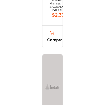
SAHUMO
Marca:
SAGRADA
MADRE
$2.339,63
Comprar