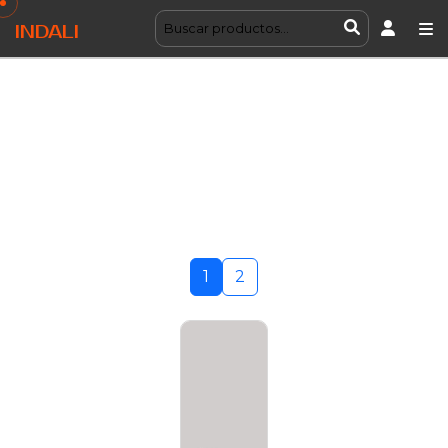
INDALI
1
2