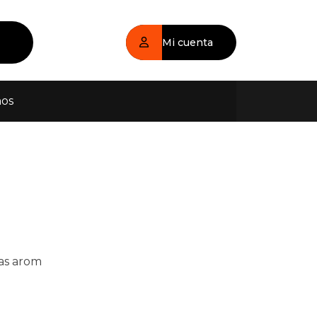
Mi cuenta
nos
bas arom