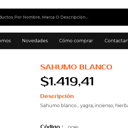
omos
Novedades
Cómo comprar
Contacta
SAHUMO BLANCO
$1.419,41
Descripción
Sahumo blanco... yagra, incienso, hier
Código :
008L