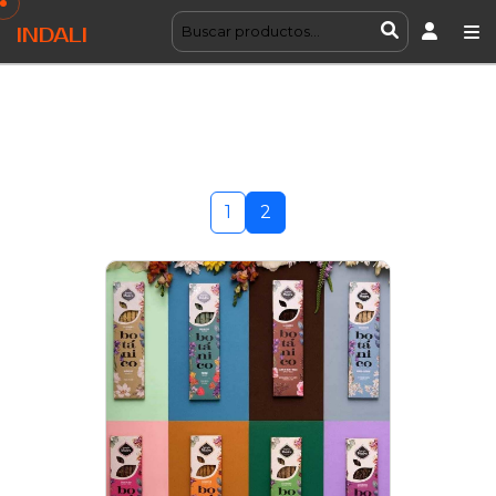
INDALI
1
2