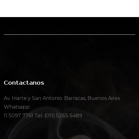
Contactanos
Av. Iriarte y San Antonio. Barracas, Buenos Aires
Whatsapp:
11 5097 7761
Tel: (011) 5263-5489