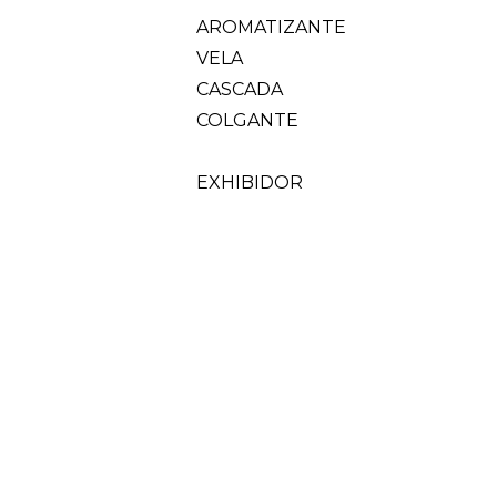
AROMATIZANTE
VELA
CASCADA
COLGANTE
EXHIBIDOR
FIGURA
DECORACION
ESENCIAS
HIERBAS
SALES
PENDULO
TAROT
PORTA
CONO