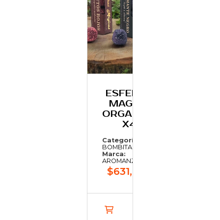
ESFERAS
MAGICA
ORGANICA
X4
Categoría:
BOMBITAS
Marca:
AROMANZA
$631,03