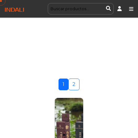
INDALI
1
2