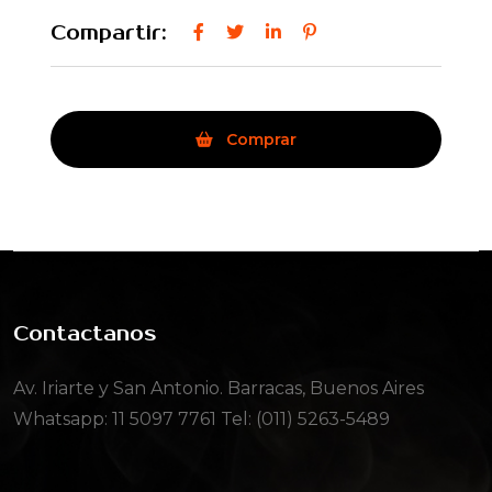
Compartir:
Comprar
Contactanos
Av. Iriarte y San Antonio. Barracas, Buenos Aires
Whatsapp:
11 5097 7761
Tel: (011) 5263-5489