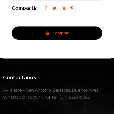
Compartir:
Comprar
Contactanos
Av. Iriarte y San Antonio. Barracas, Buenos Aires
Whatsapp:
11 5097 7761
Tel: (011) 5263-5489