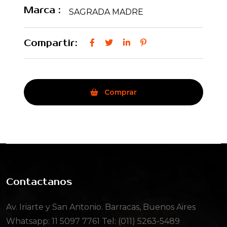
Marca :
SAGRADA MADRE
Compartir:
Comprar
Contactanos
Av. Iriarte y San Antonio. Barracas, Buenos Aires
Whatsapp:
11 5097 7761
Tel: (011) 5263-5489