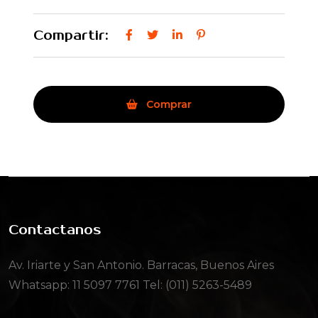
Compartir:
Comprar
Contactanos
Av. Iriarte y San Antonio. Barracas, Buenos Aires
Whatsapp:
11 5097 7761
Tel: (011) 5263-5489