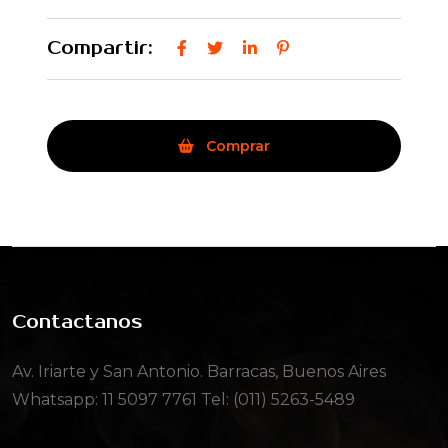
Compartir:
Comprar
Contactanos
Av. Iriarte y San Antonio. Barracas, Buenos Aires
Whatsapp:
11 5097 7761
Tel: (011) 5263-5489