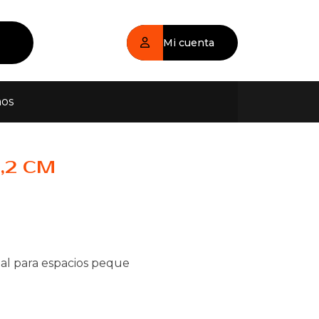
Mi cuenta
nos
,2 CM
eal para espacios peque