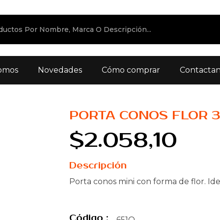
omos
Novedades
Cómo comprar
Contacta
PORTA CONOS FLOR 3
$2.058,10
Descripción
Porta conos mini con forma de flor. Id
Código :
651O