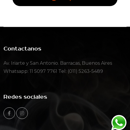
Contactanos
Av. Iriarte y San Antonio. Barracas, Buenos Aires
Whatsapp:
11 5097 7761
Tel: (011) 5263-5489
Redes sociales