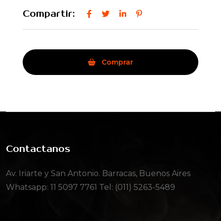
Compartir:
Comprar
Contactanos
Av. Iriarte y San Antonio. Barracas, Buenos Aires
Whatsapp:
11 5097 7761
Tel: (011) 5263-5489