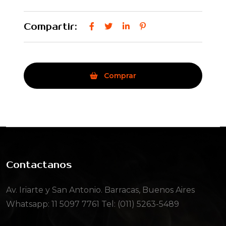
Compartir:
Comprar
Contactanos
Av. Iriarte y San Antonio. Barracas, Buenos Aires
Whatsapp:
11 5097 7761
Tel: (011) 5263-5489