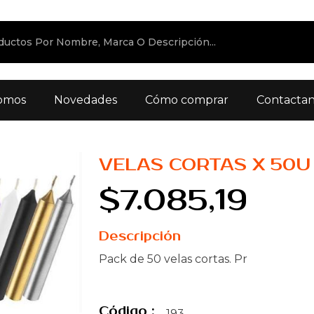
omos
Novedades
Cómo comprar
Contacta
VELAS CORTAS X 50U
$7.085,19
Descripción
Pack de 50 velas cortas. Pr
Código :
193