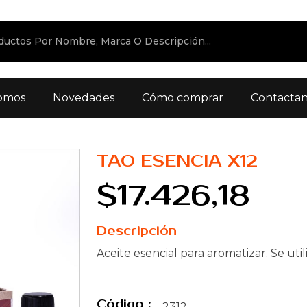
omos
Novedades
Cómo comprar
Contacta
TAO ESENCIA X12
$17.426,18
Descripción
Aceite esencial para aromatizar. Se util
Código :
2312