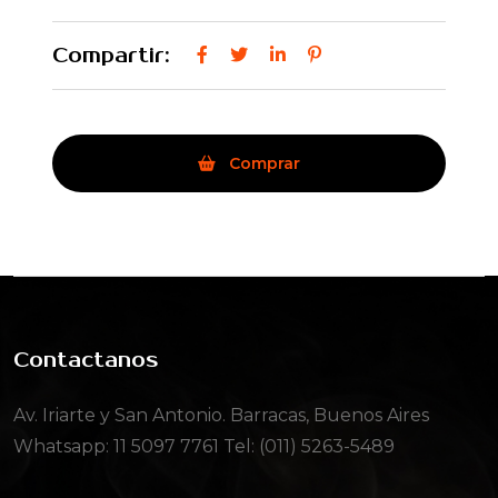
Compartir:
Comprar
Contactanos
Av. Iriarte y San Antonio. Barracas, Buenos Aires
Whatsapp:
11 5097 7761
Tel: (011) 5263-5489