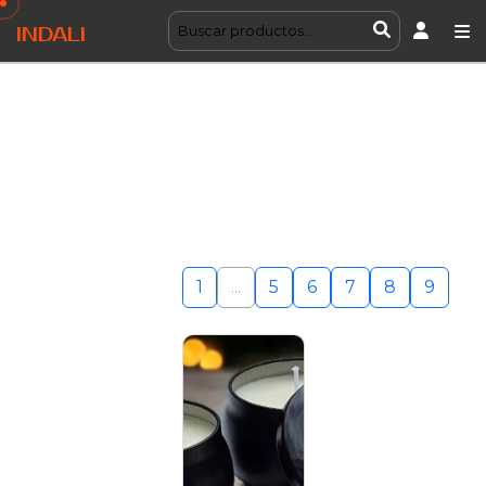
INDALI
1
...
5
6
7
8
9