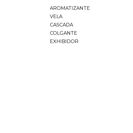
AROMATIZANTE
VELA
CASCADA
COLGANTE
EXHIBIDOR
FIGURA
DECORACION
ESENCIAS
HIERBAS
SALES
PENDULO
TAROT
PORTA
CONO
LLUVIA DE