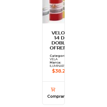
VELON
14 D.
DOBLE
OFREND
Categoría:
VELA
Marca:
ILUMINARTE
$38.215,28
Comprar