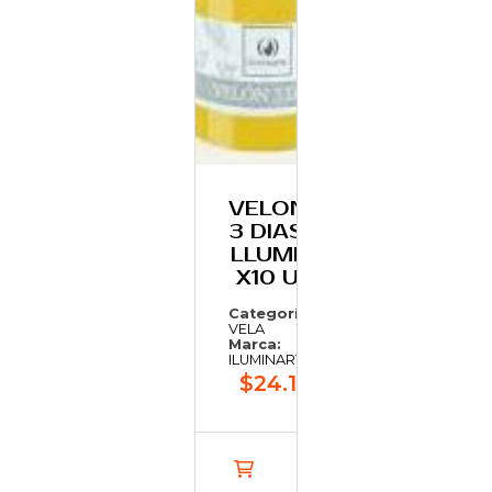
VELON
3 DIAS
LLUMI.
X10 U
Categoría:
VELA
Marca:
ILUMINARTE
$24.174,66