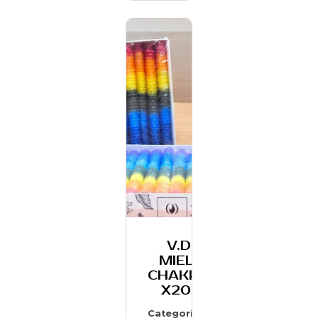
V.DE
MIEL 7
CHAKRAS
X20 U
Categoría: