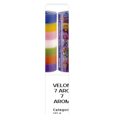
VELON
7 ARC
7
AROM
Categoría:
VELA