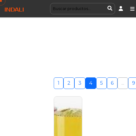
INDALI
1
2
3
4
5
6
...
9