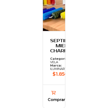
SEPTIMA D
MIEL 7
CHARKRAS
Categoría:
VELA
Marca:
ILUMINARTE
$1.856,85
Comprar