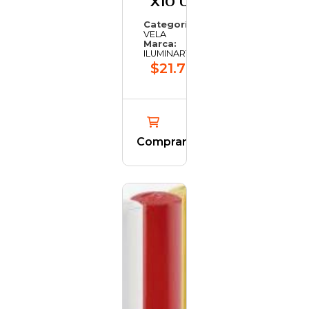
X10 U
Categoría:
VELA
Marca:
ILUMINARTE
$21.784,59
Comprar