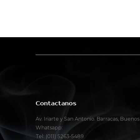
Contactanos
Av. Iriarte y San Antonio. Barracas, Buenos
Whatsapp:
Tel: (011) 5263-5489