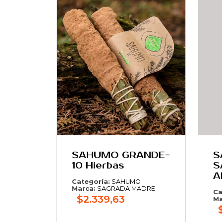
SAHUMO GRANDE-
S
10 Hierbas
S
A
Categoría:
SAHUMO
Marca:
SAGRADA MADRE
Ca
$2.339,63
Ma