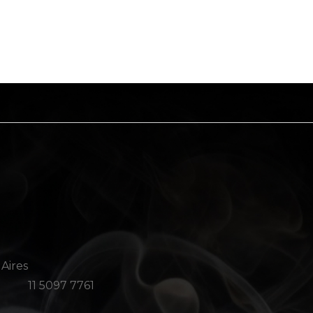
 Aires
11 5097 7761