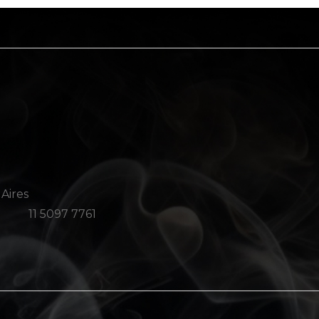
 Aires
11 5097 7761