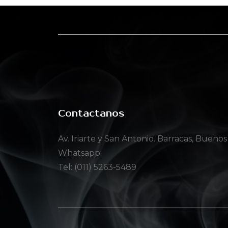
Contactanos
Av. Iriarte y San Antonio. Barracas, Buenos
Whatsapp:
Tel: (011) 5263-5489