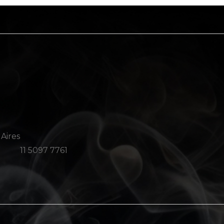
 Aires
11 5097 7761