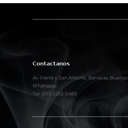
Contactanos
Av. Iriarte y San Antonio. Barracas, Buenos
Whatsapp:
Tel: (011) 5263-5489