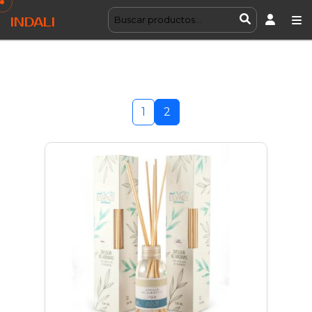
INDALI
1
2